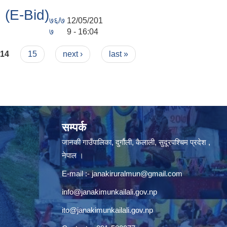
्र (E-Bid)
७६/७
12/05/201
७
9 - 16:04
14
15
next ›
last »
सम्पर्क
जानकी गाउँपालिका, दुर्गौली, कैलाली, सुदूरपश्चिम प्रदेश ,
नेपाल ।
E-mail :-
janakiruralmun@gmail.com
info@janakimunkailali.gov.np
ito@janakimunkailali.gov.np