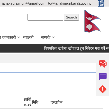
janakiruralmun@gmail.com, ito@janakimunkailali.gov.np
Search form
Search
ा जानकारी
ग्यालरी
सम्पर्क
विषयविज्ञ सूचीमा सूचिकृत हुन निवेदन पेस गर्ने सम्बन्ध
आर्थि
मिति
दस्तावेज
क वर्ष