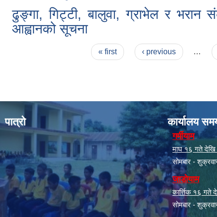
ढुङ्गा, गिट्टी, बालुवा, ग्राभेल र भरान 
आह्वानको सूचना
Pages
« first
‹ previous
…
पात्रो
कार्यालय सम
गर्मीयाम
माघ १६ गते देखि क
सोमबार - शुक्रव
जाडोयाम
कार्त्तिक १६ गते
सोमबार - शुक्रव