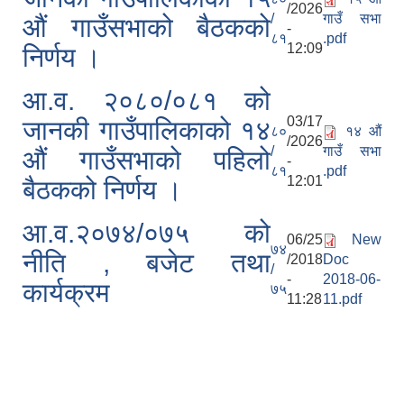
/2026
/
गाउँ सभा
औं गाउँसभाको बैठकको
-
८१
.pdf
12:09
निर्णय ।
आ.व. २०८०/०८१ को
03/17
जानकी गाउँपालिकाको १४
८०
१४ औं
/2026
/
गाउँ सभा
औं गाउँसभाको पहिलो
-
८१
.pdf
12:01
बैठकको निर्णय ।
आ.व.२०७४/०७५ को
06/25
New
७४
नीति , बजेट तथा
/2018
Doc
/
-
2018-06-
कार्यक्रम
७५
11:28
11.pdf