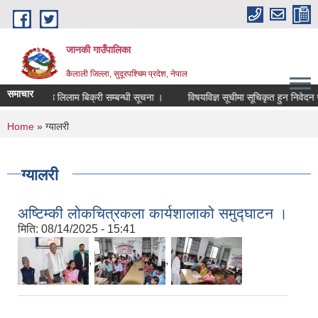
Skip to main content
जानकी गाउँपालिका
कैलाली जिल्ला, सुदूरपश्चिम प्रदेश, नेपाल
समाचार
काठ लिलाम बिक्री सम्बन्धी सूचना ।
विषयविज्ञ सूचीमा सूचिकृत हुन निवेदन पेस गर
You are here
Home
» ग्यालरी
ग्यालरी
अष्टिम्की लोकचित्रकला कार्यशालाको समुद्घाटन ।
कैलाली जिल्लामा उत्कृष्ट कार्यसम्पादनका लागि जिल्ला
समन्वय समिति कैलालीले जानकी गाउँपालिकालाई
मिति:
08/14/2025 - 15:41
सम्मान गरेको छ।
,
,
मिति:
04/04/2025 - 19:12