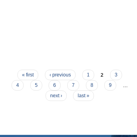
Pages
« first
‹ previous
1
2
3
4
5
6
7
8
9
…
next ›
last »