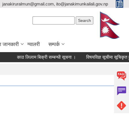
janakiruralmun@gmail.com, ito@janakimunkailali.gov.np
Search form
Search
ा जानकारी
ग्यालरी
सम्पर्क
काठ लिलाम बिक्री सम्बन्धी सूचना ।
विषयविज्ञ सूचीमा सूचिकृत हुन नि