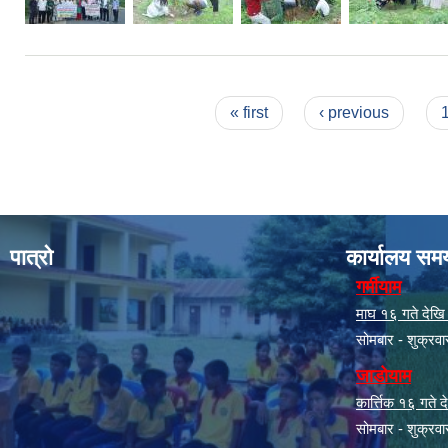
Pages
« first
‹ previous
पात्रो
कार्यालय सम
गर्मीयाम
माघ १६ गते देखि क
सोमबार - शुक्रव
जाडोयाम
कार्त्तिक १६ गते
सोमबार - शुक्रव