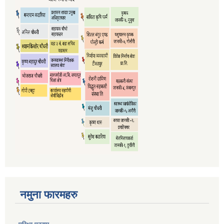
नमुना फारमहरु