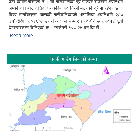
वडा कायम गरिएको छ । यो गाउँपालिका पूर्व पश्चिम राजमार्ग अवस्थित
लम्की चोकबाट दक्षिणतर्फ करिब १० किलोमिटरको दुरीमा रहेको छ ।
विश्व मानचित्रमा जानकी गाउँपालिकाको भौगोलिक अवस्थिति २८०
३१' देखि २८०३६'५" उत्तरी आक्षांस सम्म र ८१०२' देखि ८१०१६' पूर्वी
देशान्तरसम्म फैलिएको छ । त्यसैगरी १०७.२७ वर्ग कि.मी.
Read more
about जानकी गाउँपालिकाको संक्षिप्त परिचय