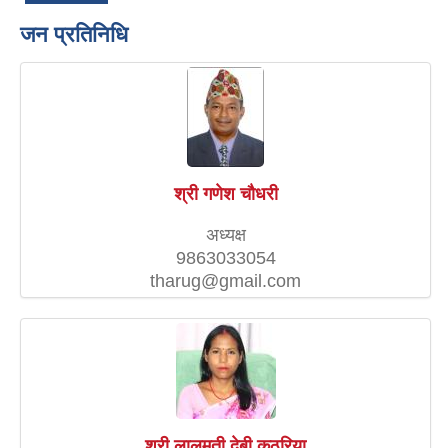
जन प्रतिनिधि
श्री गणेश चौधरी
अध्यक्ष
9863033054
tharug@gmail.com
श्री लालमती देबी कठरिया