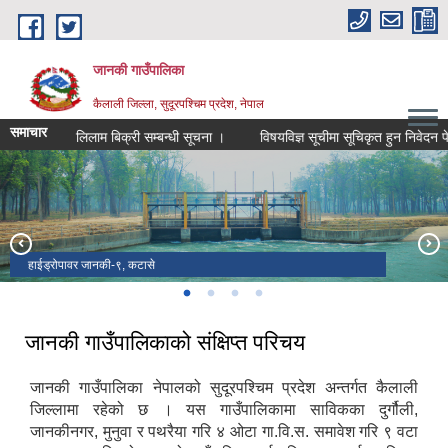
Skip to main content
जानकी गाउँपालिका
कैलाली जिल्ला, सुदूरपश्चिम प्रदेश, नेपाल
समाचार
काठ लिलाम बिक्री सम्बन्धी सूचना ।
विषयविज्ञ सूचीमा सूचिकृत हुन निवेदन पेस गर्ने सम
हाईड्रोपावर जानकी-९, कटासे
जानकी गाउँपालिका
शिव मन्दिर जानकी-९ , अमरावती
जानकी गाउँपालिका
जानकी गाउँपालिकाको संक्षिप्त परिचय
जानकी गाउँपालिका नेपालको सुदूरपश्चिम प्रदेश अन्तर्गत कैलाली
जिल्लामा रहेको छ । यस गाउँपालिकामा साविकका दुर्गौली,
जानकीनगर, मुनुवा र पथरैया गरि ४ ओटा गा.वि.स. समावेश गरि ९ वटा