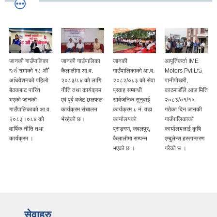
े
जानकी गाउँपालिका
जानकी गाउँपालिका
जानकी
आपूर्तिकर्ता IME
गाउँ सभाको १८ औँ
कैलालीमा आ.व.
गाउँपालिकाको आ.व.
Motors Pvt Ltd,
अधिवेशनको पहिलो
२०८३/८४ को लागि
२०८२/०८३ को सेवा
पानीपोखरी,
बैठकबाट पारित
नीति तथा कार्यक्रम
प्रवाह सम्बन्धी
काठमाडौँले आज मिति
भएको जानकी
एवं पूर्व बजेट छलफल
सार्वजनिक सुनुवाई
२०८३/०१/१५
र
गाउँपालिकाको आ.व.
कार्यक्रम संचालन
कार्यक्रम ८ नं. वडा
गतेका दिन जानकी
२०८३।०८४ को
भैरहेको छ।
कार्यालयको
गाउँपालिकाको
वार्षिक नीति तथा
प्राङ्गण, जवलपुर,
कार्यालयलाई कृषि
कार्यक्रम ।
कैलालीमा सम्पन्न
एम्बुलेन्स हस्तान्तरण
भएको छ ।
गरेको छ ।
सेवाहरु