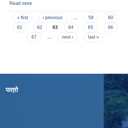
Read more
about कृषक वर्गिकरण तथा तथ्यांक संकलन कार्यक्रममा
सुचिकृत हुने बारेको सूचना ।
Pages
« first
‹ previous
…
59
60
61
62
63
64
65
66
67
…
next ›
last »
पात्रो