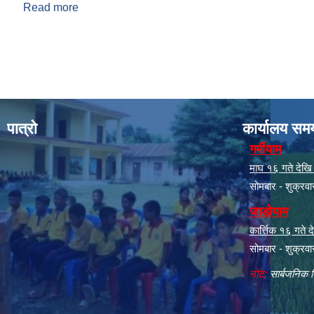
Read more
about आर्थिक वर्ष २०८०/०८१ को चौमासिक आय व्यय विव
Pages
पात्रो
कार्यालय सम
गर्मीयाम
माघ १६ गते देखि क
सोमबार - शुक्रव
जाडोयाम
कार्त्तिक १६ गते
सोमबार - शुक्रव
नोट:
सार्बजनिक ब