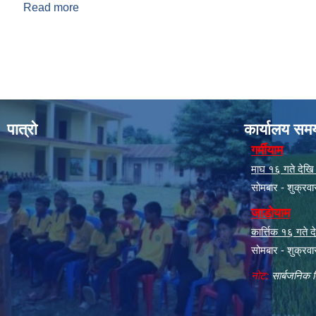
Read more
about स्वत: प्रकाशन (२०८३ बैशाख १ देखि २०८३ असार म
Pages
पात्रो
कार्यालय सम
गर्मीयाम
माघ १६ गते देखि क
सोमबार - शुक्रव
जाडोयाम
कार्त्तिक १६ गते
सोमबार - शुक्रव
नोट:
सार्बजनिक ब