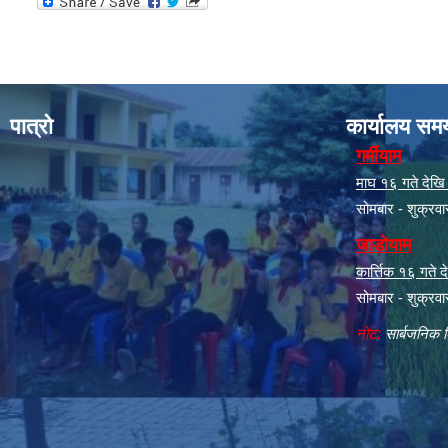
पात्रो
कार्यालय सम
गर्मीयाम
माघ १६ गते देखि क
सोमबार - शुक्रव
जाडोयाम
कार्त्तिक १६ गते
सोमबार - शुक्रव
नोट:
सार्बजनिक ब