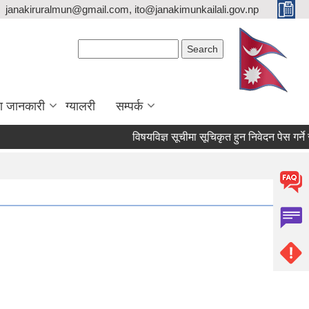
janakiruralmun@gmail.com, ito@janakimunkailali.gov.np
Search form
Search
ा जानकारी
ग्यालरी
सम्पर्क
विषयविज्ञ सूचीमा सूचिकृत हुन निवेदन पेस गर्ने सम्बन