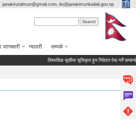
janakiruralmun@gmail.com, ito@janakimunkailali.gov.np
Search form
Search
ा जानकारी
ग्यालरी
सम्पर्क
विषयविज्ञ सूचीमा सूचिकृत हुन निवेदन पेस गर्ने सम्बन्धी स