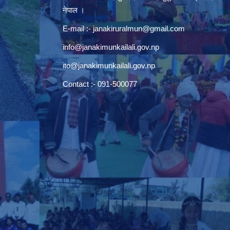
नेपाल ।
E-mail :-
janakiruralmun@gmail.com
info@janakimunkailali.gov.np
ito@janakimunkailali.gov.np
Contact :- 091-500077