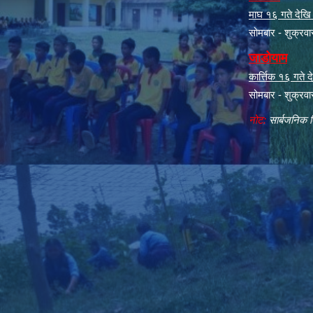
माघ १६ गते देखि क
सोमबार - शुक्रव
जाडोयाम
कार्त्तिक १६ गते
सोमबार - शुक्रव
नोट:
सार्बजनिक ब