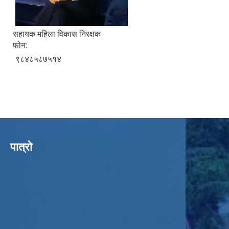
सहायक महिला विकास निरक्षक
फोन:
९८४८५८७५१४
पात्रो