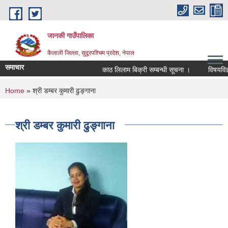
Skip to main content
जानकी गाउँपालिका
कैलाली जिल्ला, सुदूरपश्चिम प्रदेश, नेपाल
समाचार
काठ लिलाम बिक्री सम्बन्धी सूचना ।
विषयविज्ञ सू
You are here
Home
» श्री डम्बर कुमारी ढुङ्गाना
श्री डम्बर कुमारी ढुङ्गाना