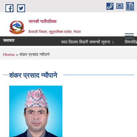
Skip to main content
जानकी गाउँपालिका
कैलाली जिल्ला, सुदूरपश्चिम प्रदेश, नेपाल
समाचार
काठ लिलाम बिक्री सम्बन्धी सूचना ।
विषयविज्ञ सू
You are here
Home
» शंकर प्रसाद न्यौपाने
शंकर प्रसाद न्यौपाने