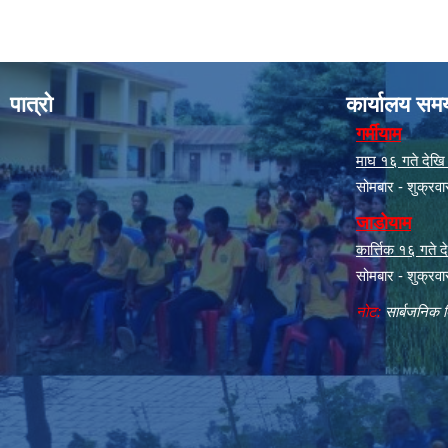
पात्रो
कार्यालय सम
गर्मीयाम
माघ १६ गते देखि क
सोमबार - शुक्रव
जाडोयाम
कार्त्तिक १६ गते
सोमबार - शुक्रव
नोट:
सार्बजनिक ब