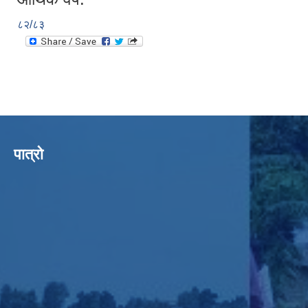
८२/८३
पात्रो