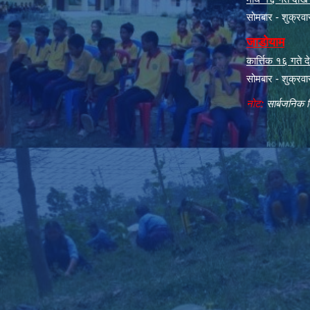
सोमबार - शुक्रव
जाडोयाम
कार्त्तिक १६ गते
सोमबार - शुक्रव
नोट:
सार्बजनिक ब