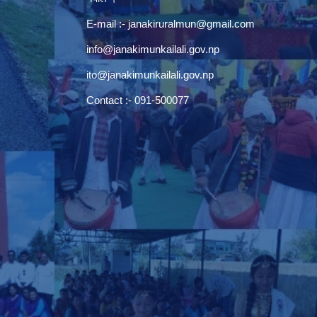
E-mail :-
janakiruralmun@gmail.com
info@janakimunkailali.gov.np
ito@janakimunkailali.gov.np
Contact :- 091-500077