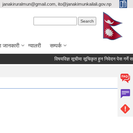
janakiruralmun@gmail.com, ito@janakimunkailali.gov.np
Search form
Search
ा जानकारी
ग्यालरी
सम्पर्क
विषयविज्ञ सूचीमा सूचिकृत हुन निवेदन पेस गर्ने सम्बन्