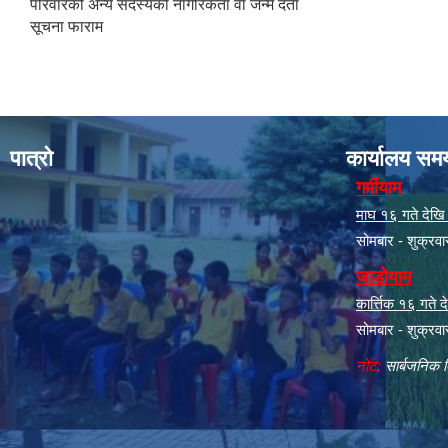
परिवारको अन्य सदस्यको नागरिकता वा जन्म दर्ता
सूचना फाराम
पात्रो
कार्यालय सम
गर्मीयाम
माघ १६ गते देखि क
सोमबार - शुक्रव
जाडोयाम
कार्त्तिक १६ गते
सोमबार - शुक्रव
नोट:
सार्बजनिक ब