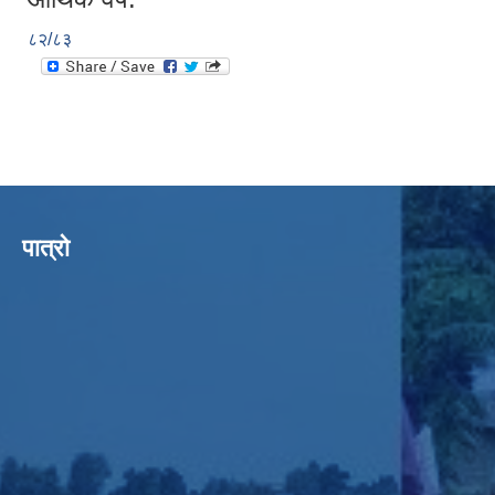
८२/८३
पात्रो