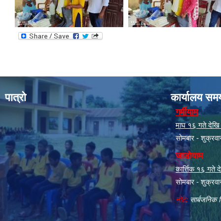
पात्रो
कार्यालय सम
गर्मीयाम
माघ १६ गते देखि क
सोमबार - शुक्रव
जाडोयाम
कार्त्तिक १६ गते
सोमबार - शुक्रव
नोट:
सार्बजनिक ब