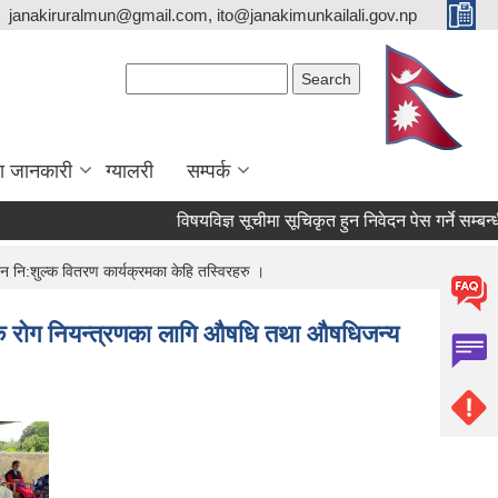
janakiruralmun@gmail.com, ito@janakimunkailali.gov.np
Search form
Search
ा जानकारी
ग्यालरी
सम्पर्क
विषयविज्ञ सूचीमा सूचिकृत हुन निवेदन पेस गर्ने सम्बन्धी स
न नि:शुल्क वितरण कार्यक्रमका केहि तस्विरहरु ।
डिमिक रोग नियन्त्रणका लागि औषधि तथा औषधिजन्य