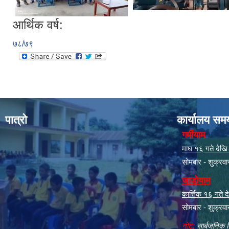
आर्थिक वर्ष:
७८/७९
पात्रो
कार्यालय सम
गर्मीयाम
माघ १६ गते देखि क
सोमबार - शुक्रव
जाडोयाम
कार्त्तिक १६ गते
सोमबार - शुक्रव
नोट:
सार्बजनिक ब