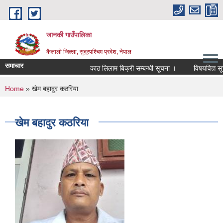
Skip to main content
जानकी गाउँपालिका
कैलाली जिल्ला, सुदूरपश्चिम प्रदेश, नेपाल
समाचार
काठ लिलाम बिक्री सम्बन्धी सूचना ।
विषयविज्ञ सूचीमा
You are here
Home
» खेम बहादुर कठरिया
खेम बहादुर कठरिया