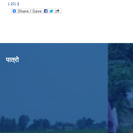
८२/८३
पात्रो