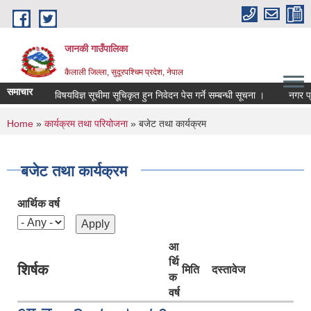
Skip to main content
जानकी गाउँपालिका
कैलाली जिल्ला, सुदूरपश्चिम प्रदेश, नेपाल
समाचार
विषयविज्ञ सूचीमा सूचिकृत हुन निवेदन पेस गर्ने सम्बन्धी सूचना ।
नगर प्रहरी
You are here
Home
»
कार्यक्रम तथा परियोजना
» बजेट तथा कार्यक्रम
बजेट तथा कार्यक्रम
आर्थिक वर्ष
आ
र्थि
शिर्षक
मिति
दस्तावेज
क
वर्ष