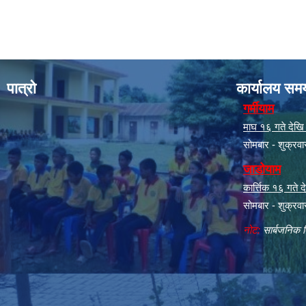
पात्रो
कार्यालय सम
गर्मीयाम
माघ १६ गते देखि क
सोमबार - शुक्रव
जाडोयाम
कार्त्तिक १६ गते
सोमबार - शुक्रव
नोट:
सार्बजनिक ब