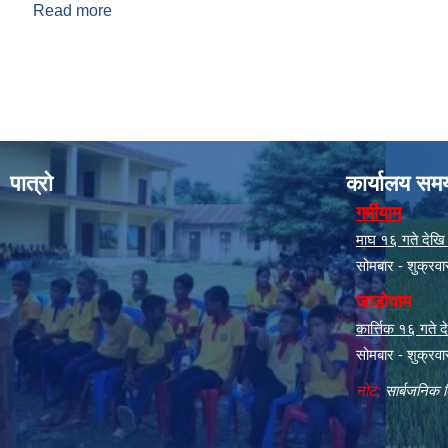
Read more
about आ.व. २०८०/०८१ को जानकी गाउँपालिकाको १४ औं ग
Pages
पात्रो
कार्यालय सम
गर्मीयाम
माघ १६ गते देखि क
सोमबार - शुक्रव
जाडोयाम
कार्त्तिक १६ गते
सोमबार - शुक्रव
नोट:
सार्बजनिक ब