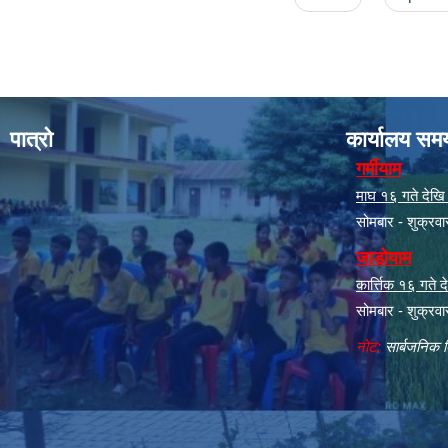
पात्रो
कार्यालय सम
गर्मीयाम
माघ १६ गते देखि क
सोमबार - शुक्रव
जाडोयाम
कार्त्तिक १६ गते
सोमबार - शुक्रव
नोट:
सार्बजनिक ब